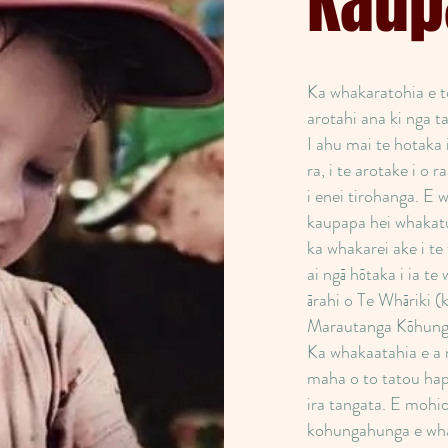
Kaup
Ka whakaratohia e 
arotahi ana ki nga t
I ahu mai te hotaka i
ra, i te arotake i 
i enei tirohanga. E
kaupapa hei whakatu
ka whakarei ake i t
ai ngā hōtaka i ia te
ārahi o Te Whāriki (
Marautanga Kōhunga
Ka whakaatahia e a
maha o to tatou hap
ira tangata. E moh
kohungahunga e wha