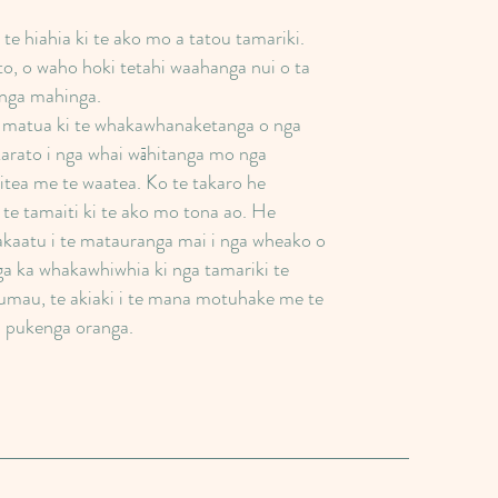
 te hiahia ki te ako mo a tatou tamariki.
o, o waho hoki tetahi waahanga nui o ta
nga mahinga.
a matua ki te whakawhanaketanga o nga
arato i nga whai wāhitanga mo nga
tea me te waatea. Ko te takaro he
te tamaiti ki te ako mo tona ao. He
akaatu i te matauranga mai i nga wheako o
a ka whakawhiwhia ki nga tamariki te
umau, te akiaki i te mana motuhake me te
 pukenga oranga.