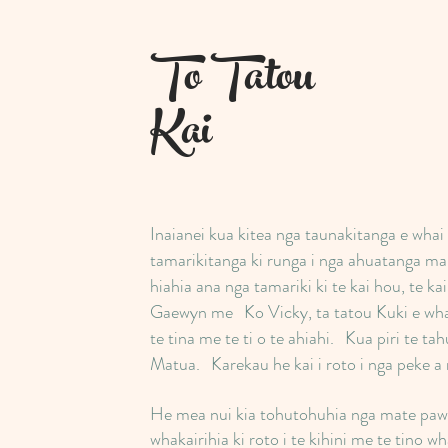
To Tatou
Kai
Inaianei kua kitea nga taunakitanga e whai 
tamarikitanga ki runga i nga ahuatanga ma
hiahia ana nga tamariki ki te kai hou, te kai
Gaewyn me
Ko Vicky, ta tatou Kuki e wha
te tina me te ti o te ahiahi.
Kua piri te tah
Matua.
Karekau he kai i roto i nga peke a
He mea nui kia tohutohuhia nga mate pawe
whakairihia ki roto i te kihini me te tino wh