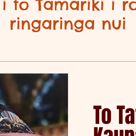
 i to Tamariki i r
ringaringa nui
To T