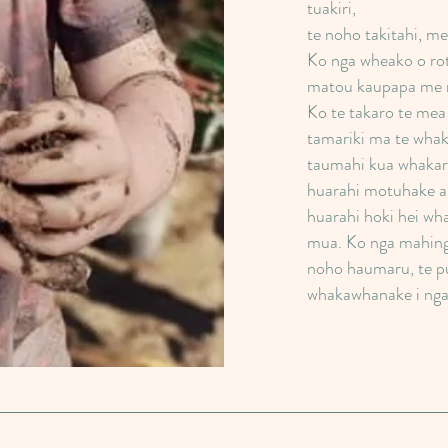
tuakiri,
te noho takitahi, me
Ko nga wheako o rot
matou kaupapa me 
Ko te takaro te me
tamariki ma te whak
taumahi kua whakari
huarahi motuhake a 
huarahi hoki hei wh
mua. Ko nga mahing
noho haumaru, te p
whakawhanake i nga