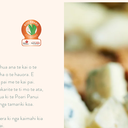
hua ana te kai o te
ha o te hauora. E
 pai me te kai pai.
karite te ti mo te ata,
ua ki te Poari Panui
 nga tamariki koa.
ra ki nga kaimahi kia
ai.