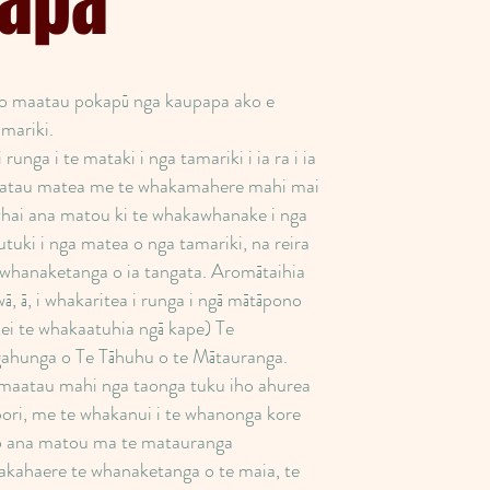
apa
to maatau pokapū nga kaupapa ako e
amariki.
 runga i te mataki i nga tamariki i ia ra i ia
o raatau matea me te whakamahere mahi mai
 whai ana matou ki te whakawhanake i nga
tuki i nga matea o nga tamariki, na reira
e whanaketanga o ia tangata. Aromātaihia
 wā, ā, i whakaritea i runga i ngā mātāpono
kei te whakaatuhia ngā kape) Te
hunga o Te Tāhuhu o te Mātauranga.
 maatau mahi nga taonga tuku iho ahurea
ori, me te whakanui i te whanonga kore
io ana matou ma te matauranga
kahaere te whanaketanga o te maia, te