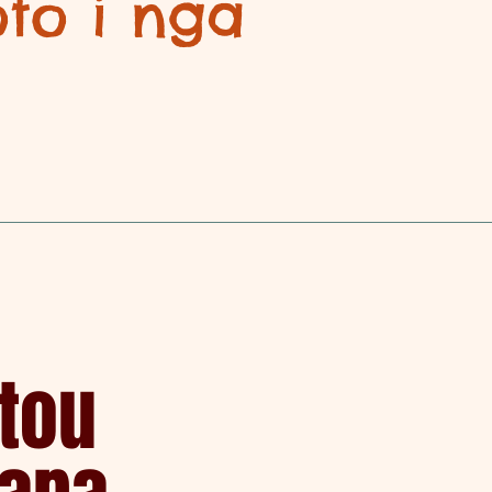
oto i nga
atou